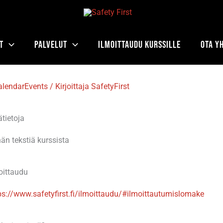
t
Palvelut
Ilmoittaudu kurssille
Ota y
alendarEvents
/ Kirjoittaja
SafetyFirst
ätietoja
än tekstiä kurssista
oittaudu
ps://www.safetyfirst.fi/ilmoittaudu/#ilmoittautumislomake