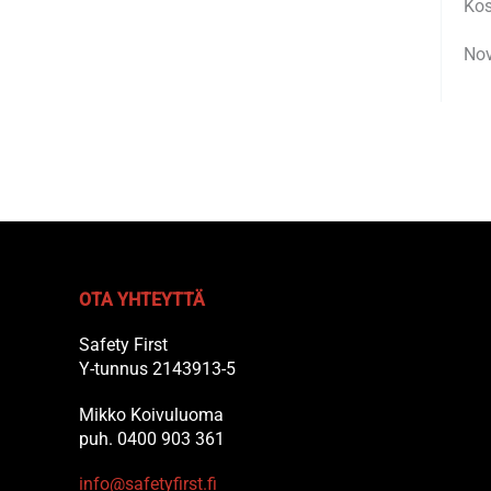
Kos
Nov
OTA YHTEYTTÄ
Safety First
Y-tunnus 2143913-5
Mikko Koivuluoma
puh. 0400 903 361
info@safetyfirst.fi