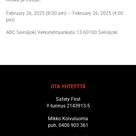
February 26, 2025 (8:00 am) – February 26, 2025 (4:00
pm)
ABC Seinäjoki Verkatehtaankatu 13 60100 Seinäjoki
OTA YHTEYTTÄ
Safety First
Y-tunnus 2143913-5
Mikko Koivuluoma
puh. 0400 903 361