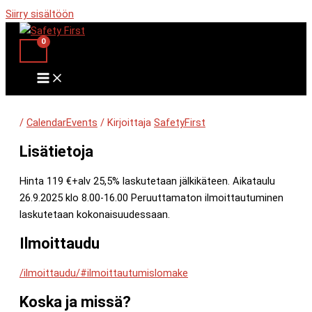
Siirry sisältöön
/
CalendarEvents
/ Kirjoittaja
SafetyFirst
Lisätietoja
Hinta 119 €+alv 25,5% laskutetaan jälkikäteen. Aikataulu
26.9.2025 klo 8.00-16.00 Peruuttamaton ilmoittautuminen
laskutetaan kokonaisuudessaan.
Ilmoittaudu
/ilmoittaudu/#ilmoittautumislomake
Koska ja missä?